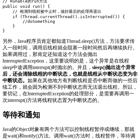
// Runable的run方法

public void run() {

    // 检测到线程被中止时，做好最后的处理再退出

    if (Thread.currentThread().isInterrupted()) {

        //doSomething

    }

}
另外，Java程序员肯定都知道Thread.sleep()方法，方法要求传
入一段时间，调用后线程就会阻塞一段时间然后再继续执行。
如果调用过，那肯定还知道这个方法会抛出
InterruptedException，这里要说明的是，这个异常是在线程
sleep中途调用interrupt()时抛出的。并且，
sleep()抛出这个异常
后，还会清除线程的中断状态，也就是线程从中断状态变为非
中断状态。
如果在其他地方有判断线程是否中断而做的一些后
续工作，就会因为检测不到中断状态而无法退出线程。所以，
要切记，在InterruptedException的处理部分，是需要再调用一
次interrupt()方法将线程状态置为中断状态的。
等待和通知
Java的Object对象有两个方法可以控制线程暂停或继续，那就
是wait()和notify()方法。调用wait()方法时，线程暂停，等待调