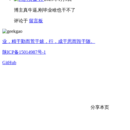
博主真牛逼,刚毕业啥也干不了
评论于
留言板
业，精于勤而荒于嬉，行，成于思而毁于随。
陕ICP备15014987号-1
GitHub
分享本页