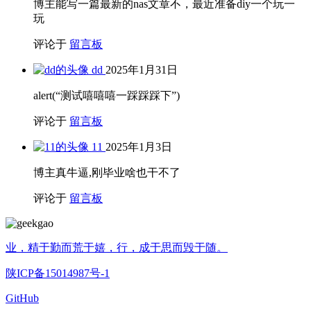
博主能写一篇最新的nas文章不，最近准备diy一个玩一
玩
评论于
留言板
dd
2025年1月31日
alert(“测试嘻嘻嘻一踩踩踩下”)
评论于
留言板
11
2025年1月3日
博主真牛逼,刚毕业啥也干不了
评论于
留言板
业，精于勤而荒于嬉，行，成于思而毁于随。
陕ICP备15014987号-1
GitHub